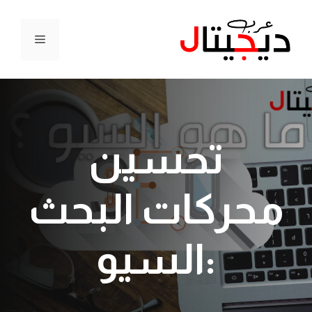
نتقل
لى
القائمة
لمحتوى
تحسين
محركات البحث
:السيو