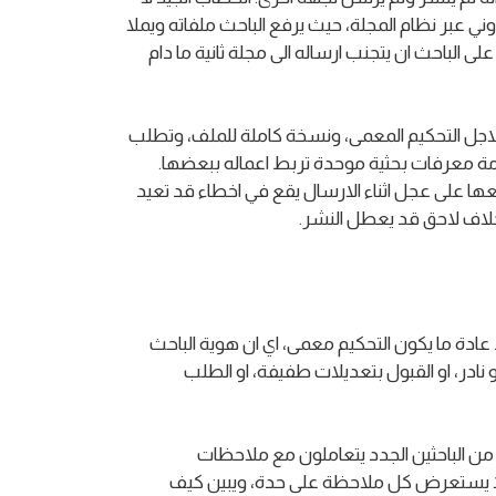
ني عبر نظام المجلة، حيث يرفع الباحث ملفاته ويملا
ى الباحث ان يتجنب ارساله الى مجلة ثانية ما دام
 لاجل التحكيم المعمى، ونسخة كاملة للملف، وتطلب
ة معرفات بحثية موحدة تربط اعماله ببعضها.
عها على عجل اثناء الارسال يقع في اخطاء قد تعيد
خلاف لاحق قد يعطل النشر.
عادة ما يكون التحكيم معمى، اي ان هوية الباحث
ادر، او القبول بتعديلات طفيفة، او الطلب
من الباحثين الجدد يتعاملون مع ملاحظات
مفصلا يستعرض كل ملاحظة على حدة، ويبين كيف