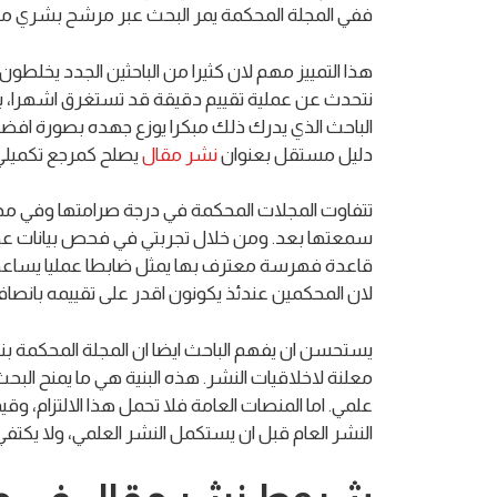
ففي المجلة المحكمة يمر البحث عبر مرشح بشري م
هذا التمييز مهم لان كثيرا من الباحثين الجدد يخلطو
نتحدث عن عملية تقييم دقيقة قد تستغرق اشهرا، بي
الباحث الذي يدرك ذلك مبكرا يوزع جهده بصورة افضل
دليل مستقل بعنوان
نشر مقال
يصلح كمرجع تكميلي 
تتفاوت المجلات المحكمة في درجة صرامتها وفي مدى 
قاعدة فهرسة معترف بها يمثل ضابطا عمليا يساعد ا
لان المحكمين عندئذ يكونون اقدر على تقييمه بانصاف
يستحسن ان يفهم الباحث ايضا ان المجلة المحكمة 
معلنة لاخلاقيات النشر. هذه البنية هي ما يمنح الب
علمي. اما المنصات العامة فلا تحمل هذا الالتزام، و
النشر العام قبل ان يستكمل النشر العلمي، ولا يكتفي ب