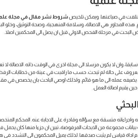
لة علمية
اختلفت في صياغتها. ويمكن تلخيص
شروط نشر مقال في مجلة علم
. هذه المحاور هي الاصالة، وسلامة المنهجية، وصحة التوثيق، وخلو البح
ض البحث في مرحلة الفحص الاولي قبل ان يصل الى المحكمين اصلا.
قا، وان لا يكون مرسلا الى مجلة اخرى في الوقت ذاته. الاصالة لا تعني
معروف على حالة لم تبحث. حسب ما راقبت في عينة من خطابات الرفض، 
ذي يضيفه عمله الى ما هو قائم. ولذلك اوصي الباحث بان يخصص في م
ين يقيم اصالة العمل.
لبحثي
واجراءاته متسقة مع سؤاله وقادرة على الاجابة عنه. المحكم المتخص
عت بيانات مجموعة من الابحاث المرفوضة، تبين ان جزءا منها كان يحمل 
 اداة قياس لم يثبت صدقها. لذلك يميل المحكمون الى التشدد في هذا