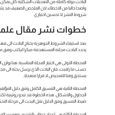
الباحث جولة كاملة من التعديلات الشكلية كان يمكن
واضحا خاليا من الاخطاء، لان الملخص الضعيف قد يث
شروط النشر لا تحسين اختياري.
خطوات نشر مقال علمي
بعد استيفاء الشروط الجوهرية يحتاج الباحث الى ف
يحدد الباحث مجلته المستهدفة مبكرا ليكتب وفق متط
المحطة الاولى هي اختيار المجلة المناسبة. هنا يوا
حسب ما راقبت، فان الباحث الذي يرسل بحثه الى مجلة
يستحق وقتا للتمحيص لا قرارا متعجلا.
المحطة الثانية هي التنسيق الكامل وفق دليل المؤل
الجداول والاشكال. هذه الخطوة قد تبدو روتينية لكن
ضبط التنسيق وفق الدليل نقل البحث الى مرحلة التحكيم
المحطة الثالثة هي اعداد خطاب التقديم، وهو رسالة 