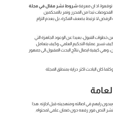
 توقعوا، اذ ان معرفة
شروط نشر مقال في مجلة
فحوصات تبدا من المحرر وتمر بالمحكمين
لرفض لا ترتبط بضعف الفكرة، بل بعدم التزام
 خطوات القبول، بعيدا عن الوعود الجاهزة التي
يف تسير عملية التحكيم العلمي، وكيف يتعامل
، وهي كيفية ايصال نتائج البحث المقبول الى جمهور
لما كان الباحث اكثر دراية بمنطق المجلة
لعامة
بدون رايهم في اصالته ومنهجيته قبل اجازته. هذا
تي تنشر النص فور رفعه دون ضمان علمي لمحتواه.