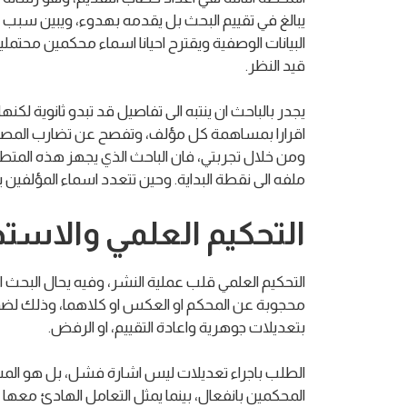
يبالغ في تقييم البحث بل يقدمه بهدوء، ويبين سبب مل
البيانات الوصفية ويقترح احيانا اسماء محكمين محتملين
قيد النظر.
يجدر بالباحث ان ينتبه الى تفاصيل قد تبدو ثانوية 
اقرارا بمساهمة كل مؤلف، وتفصح عن تضارب المصالح
ومن خلال تجربتي، فان الباحث الذي يجهز هذه المتطل
ملفه الى نقطة البداية. وحين تتعدد اسماء المؤلفين
التحكيم العلمي والاست
التحكيم العلمي قلب عملية النشر، وفيه يحال البحث 
محجوبة عن المحكم او العكس او كلاهما، وذلك لضمان 
بتعديلات جوهرية واعادة التقييم، او الرفض.
الطلب باجراء تعديلات ليس اشارة فشل، بل هو المسار
المحكمين بانفعال، بينما يمثل التعامل الهادئ معه