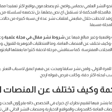
هم نحو النشر العلمي بحماس واضح، ثم يصطدمون بواقع اكثر تعقيدا مما
فالمجلة المحكمة لا تستقبل اي نص يصلها، بل تخضعه لسلسلة من ال
وقد لاحظت خلال متابعتي لملفات نشر عدة ان نسبة كبيرة من حالات ا
المجلة مسبقا.
 واقعية وغير مبالغ فيها عن
شروط نشر مقال في مجلة علمية
وعن
كيف تختلف عن المنصات العامة، وما المتطلبات الجوهرية للقبول، وك
مجلات المفترسة. كما سنناقش مرحلة لاحقة كثيرا ما يغفلها الباحثون
 للمرة الاولى، ولمن نشر سابقا ويبحث عن فهم اعمق لاسباب التعثر. وك
ناسب لبحثه اكثر دقة، وكانت فرص قبوله ارجح.
حكمة وكيف تختلف عن المنصات ا
نشر فيها لتقييم نظراء، اي خبراء في التخصص ذاته يقرؤون البحث وي
نصات العامة كالمدونات والمواقع الاخبارية ومنصات النشر الذاتي، ال