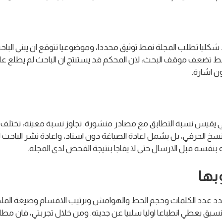
يا تطلب المجلة نمط توثيق محددا، وموضوعيا تتوقع ان يبني الباحث 
قط تضعف موقف البحث، لان المحكم قد يستنتج ان الباحث لم يطلع على
ن اشارة.
ي يقيس نسبة التطابق مع مصادر منشورة. تجاوز نسبة معينة، تختلف
 النسخ الحرفي، بل يشمل اعادة الصياغة دون اسناد، واعادة نشر الباح
ه بنفسه قبل الارسال حتى لا يفاجا بنتيجة الفحص لدى المجلة.
بها
 عدد الكلمات وحجم الخط والهوامش وترتيب الاقسام وصيغة الملخص 
نسيق يعطي انطباعا اوليا سلبيا عن جديته. ومن خلال تجربتي، فان مطا