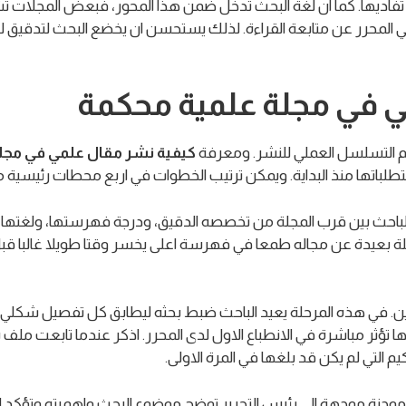
 تفاديها. كما ان لغة البحث تدخل ضمن هذا المحور، فبعض المجلات تش
ني المحرر عن متابعة القراءة. لذلك يستحسن ان يخضع البحث لتدقيق 
 في مجلة علمية محكمة
هم التسلسل العملي للنشر. ومعرفة
كيفية نشر مقال علمي في مجل
لباتها منذ البداية. ويمكن ترتيب الخطوات في اربع محطات رئيسية مت
زن الباحث بين قرب المجلة من تخصصه الدقيق، ودرجة فهرستها، ولغتها
 بعيدة عن مجاله طمعا في فهرسة اعلى يخسر وقتا طويلا غالبا قبل ان 
فين. في هذه المرحلة يعيد الباحث ضبط بحثه ليطابق كل تفصيل شكلي 
ها تؤثر مباشرة في الانطباع الاول لدى المحرر. اذكر عندما تابعت م
 التي لم يكن قد بلغها في المرة الاولى.
موجزة موجهة الى رئيس التحرير توضح موضوع البحث واهميته وتؤكد ان