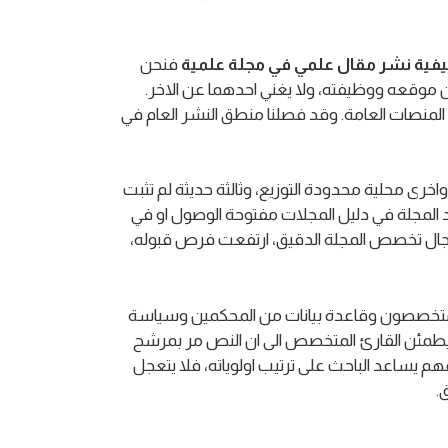
فية نشر مقال علمي في مجلة علمية
فنحن
 موقعه ووظيفته، ولا يغني احدهما عن الاخر.
المنصات العامة. وقد فصلنا منطق النشر العام في
ى محلية محدودة التوزيع، وثالثة حديثة لم تثبت
ات عدد من المجلات بين الربع الاول والربع الثاني من 2026، لاحظت ان وجود المجلة في دليل المجلات مفتوحة الوصول او في
 مجال تخصص المجلة الدقيق، ارتفعت فرص قبوله،
ن متخصصون وقاعدة بيانات من المحكمين وسياسة
اء يطمئن القارئ المتخصص الى ان النص مر بمرشح
هم يساعد الباحث على ترتيب اولوياته، فلا يتعجل
.