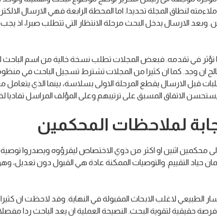
اءمته لنطاق المجلة تحديدا. اما المحطة الرابعة فهي الارسال الالكترو
. وبعد الارسال يدخل البحث مرحلة الانتظار التي تتطلب صبرا، اذ يجب عل
لكنها تؤثر في تقدمه. فبعض المجلات تطلب نسخة خالية من اسم الباحث
 ان وجد. كما ان كثيرا من المجلات تشترط تسجيل الباحث في منظوم
بات قبل الارسال يقطع المرحلة الاولى بسلاسة، بينما الذي يتعامل م
 يستحسن الاتفاق المسبق على ترتيبهم وعلى المؤلف المراسل تفاديا ل
جابة لملاحظات المحكمين
الى محكمين اثنين او اكثر من ذوي الاختصاص ليقرؤوه ويصدروا توصية. 
حياد التقييم. والتوصيات الممكنة عادة هي القبول دون تعديل، وهو ن
 الطبيعي لاغلب الابحاث المقبولة في النهاية. وقد لاحظت ان كثيرا 
ا فرصة حقيقية لتقوية البحث. النصيحة العملية ان يعد الباحث ردا 