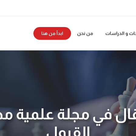
حاث و الدراسات
من نحن
ابدأ من هنا
ل في مجلة علمية م
القبول