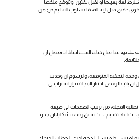
ترط لغة بعينها او تقبل لغتين، وتتوقع ملخصا
لغوي دقيق قبل ارساله، فالاسلوب السليم جزء من
ة علمية
تبدا قبل كتابة البحث احيانا، اذ يفضل ان
تابعة.
، ومدة التحكيم المتوقعة، والرسوم ان وجدت.
ياتيه الرفض. اختيار المجلة قرار استراتيجي
تطلبه المجلة، من ترتيب الصفحات الى صيغة
لف باحث اعاد تقديم بحث سبق رفضه شكليا، ان مجرد
ه لم ينشر ولم يرسل لجهة اخرى. الخطاب الجيد لا