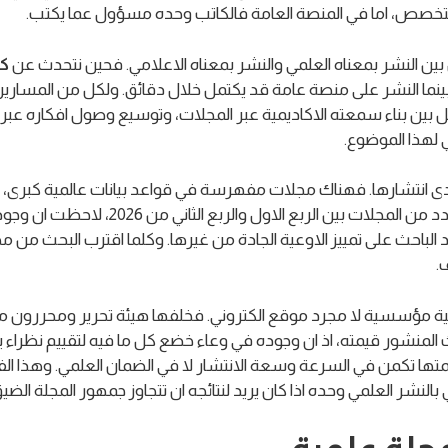
تخصص، اما في المنصة العامة فالكاتب وحده مسؤول عما يكتب.
ن بين النشر بمعناه العلمي والنشر بمعناه الاعلامي. فحين نتحدث عن
كي
نما النشر على منصة عامة قد يكتمل خلال دقائق. ولكل من المسارين
 بين بناء سمعته الاكاديمية عبر المجلات، وتوسيع وصول افكاره عبر 
لهذا الموضوع.
انتشارها. فهناك مجلات مفهرسة في قواعد بيانات عالمية كبرى، واخر
سمعتها بعد. ومن خلال تجربتي في فحص بيان
لباحث على تمييز الاوعية الجادة من غيرها. وكلما اقترب البحث من
.
بنية مؤسسية لا مجرد موقع الكتروني. فخلفها هيئة تحرير ومحررو
حث المنشور قيمته، اذ ان وجوده في وعاء خضع كل ما فيه لتقييم نظر
قيمتها تكمن في السرعة وسعة الانتشار لا في الضمان العلمي. وهذا الف
النشر العلمي وحده اذا كان يريد لنتائجه ان تتجاوز جمهور المجلة الضيق