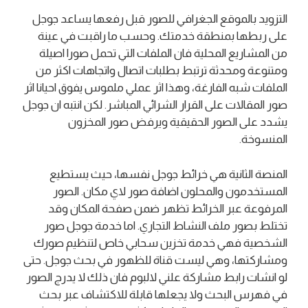
التزويد بالموقع الجغرافي للصور قبل رفعها يساعد جوجل
على ربطها بمنطقة خدمتك. وحسب ما راقبت في عينة
من المشاريع المحلية فان الملفات التي تحمل صورا اصيلة
ومتنوعة ومحدثة ترتبط بطلبات اتصال واتجاهات اكثر من
الملفات شبه الفارغة، وهذا اثر عملي ملموس يفوق احيانا اثر
صور المقالات على القرار الشرائي المباشر. لكن انتبه ان جوجل
يشدد على الصور الحقيقية ويرفض صور المخزون
المنسوخة.
المنصة الثانية هي خرائط جوجل نفسها، حيث يستطيع
المستخدمون والمحلون اضافة صور لاي مكان. الصور
المرفوعة عبر الخرائط تظهر ضمن صفحة المكان وقد
تختلط بصور ملف النشاط التجاري. اما خدمة جوجل صور
الشخصية فهي خدمة تخزين سحابي خاص لتنظيم صورك
ومشاركتها، وهي ليست قناة للظهور في بحث جوجل. حتى
لو انشات رابط مشاركة علني لالبوم فان ذلك لا يدرج الصور
في فهرس البحث ولا يجعلها قابلة للاكتشاف عبر بحث