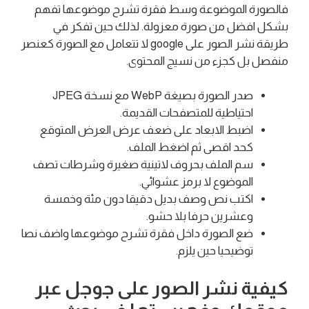
فالصورة الموضوعة وسط فقرة تشرح موضوعها تفهم
بشكل افضل من صورة معزولة. لذلك حين تفكر في
طريقة نشر الصور على google لا تتعامل مع الصورة كعنصر
منفصل بل كجزء من نسيج المحتوى.
صدر الصورة بصيغة WebP مع نسخة JPEG
احتياطية للمتصفحات القديمة.
اضبط الابعاد على ضعف عرض العرض المتوقع
كحد اقصى ثم اضغط الملف.
سم الملف بحروف لاتينية صغيرة وشرطات تصف
الموضوع لا برمز عشوائي.
اكتب نص وصف بديل دقيقا دون مئة وخمسة
وعشرين حرفا بلا حشو.
ضع الصورة داخل فقرة تشرح موضوعها واضف نصا
توضيحيا حين يلزم.
كيفية نشر الصور على جوجل عبر