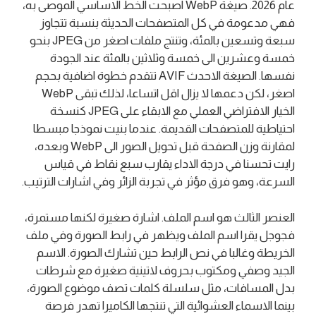
عام 2026. صيغة WebP اصبحت الخط الاساسي الموصى به،
فهي مدعومة في كل المتصفحات الحديثة بنسبة تتجاوز
سبعة وتسعين بالمئة، وتنتج ملفات اصغر من JPEG بنحو
خمسة وعشرين الى خمسة وثلاثين بالمئة عند الجودة
نفسها. الصيغة الاحدث AVIF تتقدم خطوة اضافية بحجم
اصغر، لكن دعمها لا يزال اقل اتساعا، لذلك تبقى WebP
الخيار الافتراضي العملي مع الابقاء على JPEG كنسخة
احتياطية للمتصفحات القديمة. عندما بنيت نموذجا مبسطا
لمقارنة وزن الصفحة قبل تحويل الصور الى WebP وبعده،
رايت تحسنا في درجة الاداء يقارب سبع نقاط في قياس
السرعة، وهو فرق مؤثر في تجربة الزائر وفي اشارات الترتيب.
العنصر الثالث هو اسم الملف. اشارة صغيرة لكنها مستمرة،
فجوجل يقرا اسم الملف ويظهر في رابط الصورة وفي ملف
الخريطة وغالبا في نص الرابط حين تشارك الصورة. الاسم
الجيد وصفي ومكتوب بحروف لاتينية صغيرة مع شرطات
بدل المسافات، مثل سلسلة كلمات تصف موضوع الصورة،
بينما الاسماء العشوائية التي تنتجها الكاميرا تهدر فرصة