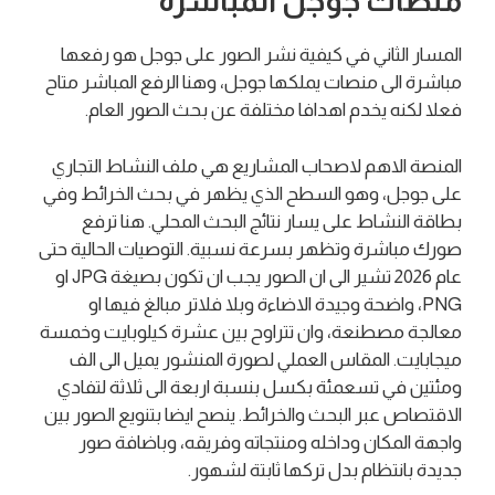
منصات جوجل المباشرة
المسار الثاني في كيفية نشر الصور على جوجل هو رفعها
مباشرة الى منصات يملكها جوجل، وهنا الرفع المباشر متاح
فعلا لكنه يخدم اهدافا مختلفة عن بحث الصور العام.
المنصة الاهم لاصحاب المشاريع هي ملف النشاط التجاري
على جوجل، وهو السطح الذي يظهر في بحث الخرائط وفي
بطاقة النشاط على يسار نتائج البحث المحلي. هنا ترفع
صورك مباشرة وتظهر بسرعة نسبية. التوصيات الحالية حتى
عام 2026 تشير الى ان الصور يجب ان تكون بصيغة JPG او
PNG، واضحة وجيدة الاضاءة وبلا فلاتر مبالغ فيها او
معالجة مصطنعة، وان تتراوح بين عشرة كيلوبايت وخمسة
ميجابايت. المقاس العملي لصورة المنشور يميل الى الف
ومئتين في تسعمئة بكسل بنسبة اربعة الى ثلاثة لتفادي
الاقتصاص عبر البحث والخرائط. ينصح ايضا بتنويع الصور بين
واجهة المكان وداخله ومنتجاته وفريقه، وباضافة صور
جديدة بانتظام بدل تركها ثابتة لشهور.