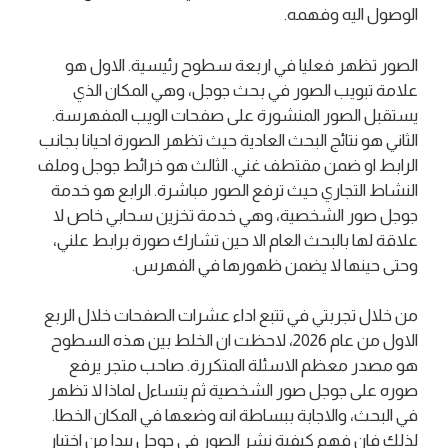
الوصول اليه وفهمه.
الصور تظهر فعليا في اربعة سطوح رئيسية. الاول هو
علامة تبويب الصور في بحث جوجل، وهي المكان الذي
يستقبل الصور المنشورة على صفحات الويب المفهرسة.
الثاني هو نتائج البحث العادية حيث تظهر الصورة احيانا بجانب
الرابط او ضمن مقتطف غني. الثالث هو خرائط جوجل وملف
النشاط التجاري حيث ترفع الصور مباشرة. الرابع هو خدمة
جوجل صور الشخصية، وهي خدمة تخزين سحابي خاص لا
علاقة لها بالبحث العام الا حين تشارك صورة برابط علني،
وحتى حينها لا يضمن ظهورها في الفهرس.
من خلال تجربتي في تتبع اداء عشرات الصفحات خلال الربع
الاول من عام 2026، لاحظت ان الخلط بين هذه السطوح
هو مصدر معظم الاسئلة المتكررة. صاحب متجر يرفع
صوره على جوجل صور الشخصية ثم يتساءل لماذا لا تظهر
في البحث، والاجابة ببساطة انه وضعها في المكان الخطا.
لذلك فان فهم كيفية نشر الصور في جوجل يبدا من اختيار