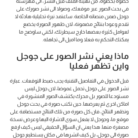
خطوة بخطوة، من تهيئة الملف قبل النشر، الى فهرسته
في بحث الصور عبر موقعك، وصولا الى نشر صورك على
جوجل ضمن منصاته الخاصة. ساعتمد نبرة تحليلية هادئة لا
تقدم وعودا بنتائج مضمونة، لان ظهور الصورة يخضع
لعوامل كثيرة بعضها خارج سيطرتك، لكنني ساوضح ما
يمكنك التحكم به فعلا وما اميل الى تجاهله.
ماذا يعني نشر الصور على جوجل
واين تظهر فعليا
قبل الدخول في التفاصيل التقنية يجب ضبط التوقعات. عبارة
نشر الصور على جوجل تحمل غموضا، لان جوجل ليس
مستودعا للصور بل محرك يكتشف الصور المنشورة في
اماكن اخرى ثم يعرضها. حين تكتب صورة في بحث جوجل
وتظهر النتائج، فان كل صورة من تلك النتائج مستضافة على
موقع ما، وجوجل لا يفعل سوى الاشارة اليها وعرض نسخة
مصغرة منها. هذا يعني ان السؤال الحقيقي ليس كيف ارفع
صورة الى جوجل، بل كيف انشرها في مكان يستطيع جوجل