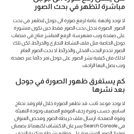
مباشرة لتظهر في بحث الصور
لا توجد واجهة عامة لرفع صورة الى جوجل لتظهر في بحث
الصور. الصورة تدخل بحث الصور فقط حين تكون منشورة
على صفحة ويب مفهرسة. الرفع المباشر متاح في منصات
جوجل الخاصة مثل ملف النشاط التجاري والخرائط، لكن تلك
الصور تخدم البحث المحلي والخرائط لا بحث الصور العام.
لذلك فان كيفية نشر الصور على جوجل تمر دائما عبر صفحة
ويب يصل اليها الزاحف.
كم يستغرق ظهور الصورة في جوجل
بعد نشرها
لا يوجد موعد ثابت. قد تظهر الصورة خلال ايام وقد تحتاج
اسابيع، حسب وتيرة زحف الموقع المضيف وجودة التهيئة
وقوة الصفحة. ارسال ملف خريطة الصور وفحص العنوان
في Search Console يسرعان الاكتشاف لكنهما لا يضمنان
توقيتا. الصور المنشورة على مواقع نشطة متكررة الزحف