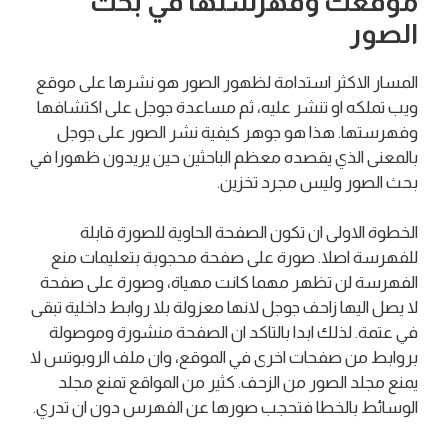
موقعك وفهرستها في بحث
الصور
المسار الاكثر استدامة لظهور الصور هو نشرها على موقع
ويب تملكه او تنشر عليه، ثم مساعدة جوجل على اكتشافها
وفهرستها. هذا هو جوهر كيفية نشر الصور على جوجل
بالمعنى الذي يقصده معظم الباحثين حين يريدون ظهورا في
بحث الصور وليس مجرد تخزين.
الخطوة الاولى ان تكون الصفحة الحاوية للصورة قابلة
للفهرسة اصلا. صورة على صفحة محجوبة بتعليمات منع
الفهرسة لن تظهر مهما كانت مهياة، وصورة على صفحة
لا يصل اليها زاحف جوجل لانها معزولة بلا روابط داخلية تبقى
في عتمة. لذلك ابدا بالتاكد ان الصفحة منشورة وموصولة
بروابط من صفحات اخرى في الموقع، وان ملف الروبوتس لا
يمنع مجلد الصور من الزحف. كثير من المواقع تمنع مجلد
الوسائط بالخطا فتحجب صورها عن الفهرس دون ان تدري.