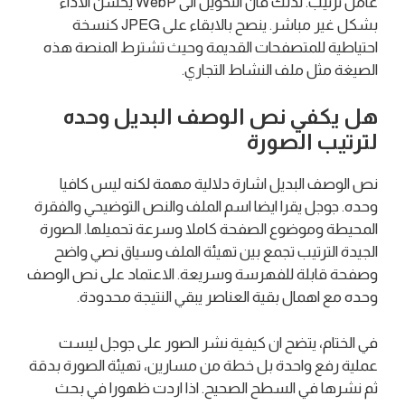
عامل ترتيب. لذلك فان التحويل الى WebP يحسن الاداء
بشكل غير مباشر. ينصح بالابقاء على JPEG كنسخة
احتياطية للمتصفحات القديمة وحيث تشترط المنصة هذه
الصيغة مثل ملف النشاط التجاري.
هل يكفي نص الوصف البديل وحده
لترتيب الصورة
نص الوصف البديل اشارة دلالية مهمة لكنه ليس كافيا
وحده. جوجل يقرا ايضا اسم الملف والنص التوضيحي والفقرة
المحيطة وموضوع الصفحة كاملا وسرعة تحميلها. الصورة
الجيدة الترتيب تجمع بين تهيئة الملف وسياق نصي واضح
وصفحة قابلة للفهرسة وسريعة. الاعتماد على نص الوصف
وحده مع اهمال بقية العناصر يبقي النتيجة محدودة.
في الختام، يتضح ان كيفية نشر الصور على جوجل ليست
عملية رفع واحدة بل خطة من مسارين، تهيئة الصورة بدقة
ثم نشرها في السطح الصحيح. اذا اردت ظهورا في بحث