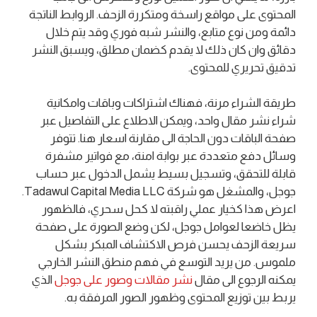
المحتوى على مواقع راسخة ومتكررة الزحف. الروابط الناتجة
دائمة ومن نوع متابع، والنشر شبه فوري وقد يتم خلال
دقائق وان كان ذلك لا يقدم كضمان مطلق، ويسبق النشر
تدقيق تحريري للمحتوى.
طريقة الشراء مرنة، فهناك اشتراكات وباقات وامكانية
شراء نشر مقال واحد، ويمكن الاطلاع على التفاصيل عبر
صفحة الباقات دون الحاجة الى مقارنة اسعار هنا. تتوفر
وسائل دفع متعددة عبر بوابة امنة، مع فواتير مشفرة
قابلة للتحقق، وتسجيل بسيط يشمل الدخول عبر حساب
جوجل، والمشغل هو شركة Tadawul Capital Media LLC.
اعرض هذا كخيار عملي راقبته لا كحل سحري، فالظهور
يظل خاضعا لعوامل جوجل، لكن وضع الصورة على صفحة
سريعة الزحف يحسن فرص الاكتشاف المبكر بشكل
ملموس. من يريد التوسع في فهم منطق النشر الخارجي
يمكنه الرجوع الى مقال
نشر مقالات وصور على جوجل
الذي
يربط بين توزيع المحتوى وظهور الصور المرفقة به.