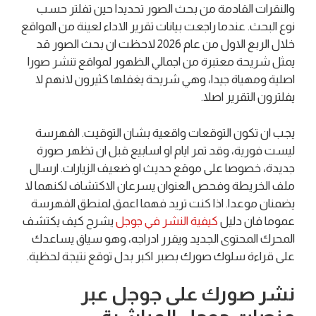
والنقرات القادمة من بحث الصور تحديدا حين تفلتر حسب
نوع البحث. عندما راجعت بيانات تقرير الاداء لعينة من المواقع
خلال الربع الاول من عام 2026 لاحظت ان بحث الصور قد
يمثل شريحة معتبرة من اجمالي الظهور لمواقع تنشر صورا
اصلية ومهياة جيدا، وهي شريحة يغفلها كثيرون لانهم لا
يفلترون التقرير اصلا.
يجب ان تكون التوقعات واقعية بشان التوقيت. الفهرسة
ليست فورية، وقد تمر ايام او اسابيع قبل ان تظهر صورة
جديدة، خصوصا على موقع حديث او ضعيف الزيارات. ارسال
ملف الخريطة وفحص العنوان يسرعان الاكتشاف لكنهما لا
يضمنان موعدا. اذا كنت تريد فهما اعمق لمنطق الفهرسة
عموما فان دليل
كيفية النشر في جوجل
يشرح كيف يكتشف
المحرك المحتوى الجديد ويقرر ادراجه، وهو سياق يساعدك
على قراءة سلوك صورك بصبر اكبر بدل توقع نتيجة لحظية.
نشر صورك على جوجل عبر