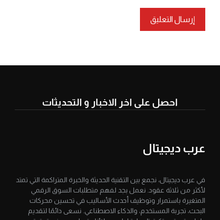
A
l
t
e
r
احصل على اخر الاخبار و التحديثات
n
a
t
i
عرب ديجيتال
v
e
:
في عرب ديجيتال، نجمع بين التقنية الحديثة والخبرة المتراكمة التي تمتد
لأكثر من ثلاثة عقود. نعمل بجد لفهم متطلبات السوق الرقمي
المتغيرة باستمرار وتوظيف أحدث الأساليب في تحسين محركات
البحث، تجربة المستخدم، والذكاء الاصطناعي. نسعى دائمًا لتقديم