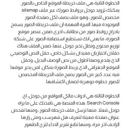
الخطوة الثانية هي ملف خريطة الموقع الخاص بالصور.
يمكنك تزويد جوجل بروابط صورك عبر ملف sitemap
مخصص للصور، وهو ملف يصف لكل صفحة الصور
الموجودة فيها. الميزة المهمة ان ملف خريطة الصور يسمح
بادراج روابط صور من نطاقات اخرى ضمن عنصر موقع
الصورة، ما يعني انك تستطيع استضافة الصور على شبكة
توزيع محتوى وتظل تخبر جوجل عنها. ضمن الملف هناك
حقلان اختياريان مفيدان بشكل خاص، حقل النص التوضيحي
الذي يقدم وصفا اطول من نص الوصف البديل، وحقل
الموقع الجغرافي الذي يربط الصورة بمكان. لمن يدير موقعا
فيه عدد كبير من الصور يصبح ملف الخريطة المخصص
للصور خطوة جوهرية لضمان اكتشافها.
الخطوة الثالثة هي ادوات مالكي المواقع من جوجل، اي
Search Console. هذه المنصة هي نافذتك على ما يراه
جوجل فعلا. منها ترسل ملف خريطة الصور، ومنها تفحص
عنوان صفحة معينة لتعرف هل فهرست ومتى زارها
الزاحف اخر مرة، ومنها تتابع تقرير الاداء لترى الظهور