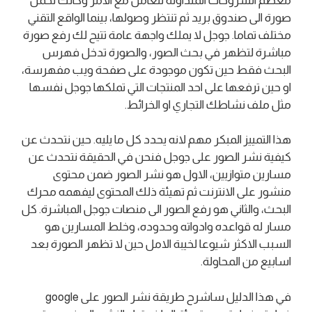
معظم الشروحات المتداولة تتعامل مع الامر وكانك تحمل
صورة الى صندوق بريد ثم تنتظر وصولها، بينما الواقع التقني
مختلف تماما. جوجل لا يملك واجهة عامة تتيح لك رفع صورة
مباشرة لتظهر في بحث الصور، والصورة تدخل فهرس
البحث فقط حين تكون موجودة على صفحة ويب مفهرسة،
او حين ترفعها على احد المنتجات التي تملكها جوجل نفسها
مثل ملف نشاطك التجاري او الخرائط.
هذا التمييز المبكر مهم لانه يحدد كل ما يليه. حين نتحدث عن
كيفية نشر الصور على جوجل فنحن في الحقيقة نتحدث عن
مسارين متوازيين، الاول هو نشر الصور ضمن محتوى
منشور على الانترنت ثم تهيئة ذلك المحتوى ليفهمه محرك
البحث، والثاني هو رفع الصور الى منصات جوجل المباشرة. كل
مسار له قواعده وادواته وحدوده، وخلط المسارين هو
السبب الاكثر شيوعا لخيبة الامل حين لا تظهر الصورة بعد
اسابيع من المحاولة.
في هذا الدليل ساشرح طريقة نشر الصور على google