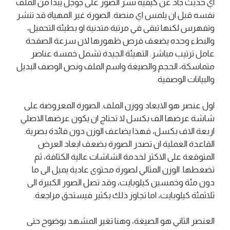
اي حديث جاد عن كيفية نشر الصور على جوجل يبدا من الملف
نفسه قبل ان يلمس اي منصة. الصورة غير المهياة قد تنشر
وتفهرس لكنها تبقى في مرتبة متدنية او بطيئة التحميل،
والبطء وحده يضعف فرص ظهورها لان سرعة الصفحة
عامل ترتيب مباشر. التهيئة الجيدة تشمل خمسة عناصر
متماسكة، الحجم والصيغة واسم الملف ونص الوصف البديل
والبيانات الوصفية.
اول عنصر هو الابعاد ووزن الملف. الصورة المعروضة على
شاشة عرضها الف بكسل لا تحتاج ان يكون عرضها الاصلي
اربعة الاف بكسل، فهذا يضاعف الوزن دون فائدة بصرية.
القاعدة العملية ان تصدر الصورة بضعف ابعاد العرض
المتوقعة على الاكثر لخدمة الشاشات عالية الكثافة، ثم
تضغطها. الوزن المثالي لصورة محتوى عادية يميل الى ما
دون مئة وخمسين كيلوبايت، وقد تصل الصور الكبيرة الى
ثلاثمئة كيلوبايت، اما تجاوز ذلك بكثير فيستحق مراجعة.
العنصر الثاني هو الصيغة، وهنا تغير المشهد بوضوح حتى