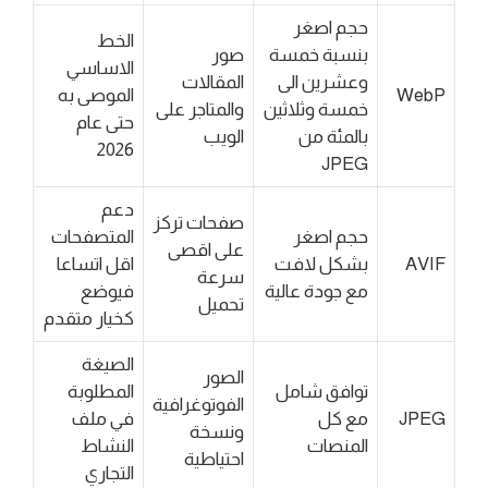
حجم اصغر
الخط
بنسبة خمسة
صور
الاساسي
وعشرين الى
المقالات
WebP
الموصى به
خمسة وثلاثين
والمتاجر على
حتى عام
بالمئة من
الويب
2026
JPEG
دعم
صفحات تركز
حجم اصغر
المتصفحات
على اقصى
AVIF
بشكل لافت
اقل اتساعا
سرعة
مع جودة عالية
فيوضع
تحميل
كخيار متقدم
الصيغة
الصور
توافق شامل
المطلوبة
الفوتوغرافية
JPEG
مع كل
في ملف
ونسخة
المنصات
النشاط
احتياطية
التجاري