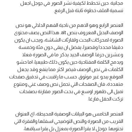
مجانية. حين تخطط لكيفية نشر الصور في جوجل اجعل
تسمية الملف خطوة ثابتة قبل الرفع.
العنصر الرابع وهو الاهم من ناحية الفهم الدلالي هو نص
الوصف البديل المعروف بنص alt. هذا النص يصف محتوى
الصورة لمحركات البحث ولقارئات الشاشة، ويجب ان يكون
دقيقا محددا وقصيرا، يفضل ان يبقى دون مئة وخمسة
وعشرين حرفا. الوصف الجيد يذكر ما في الصورة فعلا
ويدمج الكلمة المفتاحية حين يكون ذلك طبيعيا، اما حشو
الكلمات في نص الوصف فيضر اكثر مما ينفع وقد يجعل
الموقع يبدو غير موثوق. حسب ما راقبت في تدقيق صفحات
متعددة، فان الصفحات التي تحمل نص وصف غني ومتنوع
تميل الى ظهور اوسع في بحث الصور مقارنة بصفحات
تركت الحقل فارغا.
العنصر الخامس هو البيانات الوصفية المحيطة، اي العنوان
القريب من الصورة والنص التوضيحي اسفلها والفقرة التي
تحتويها. جوجل لا يقرا الصورة بمعزل بل يقرا سياقها،