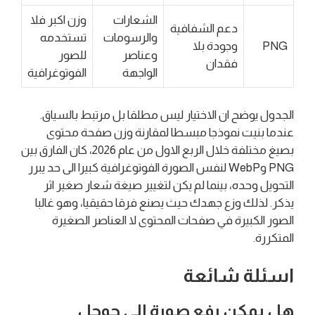
الشعارات
وزن اكبر فلا
دعم الشفافية
والرسومات
تستخدمه
PNG
وجودة بلا
وعناصر
للصور
فقدان
الواجهة
الفوتوغرافية
الجدول يوضح ان الاختيار ليس مطلقا بل مرتبط بالسياق.
عندما بنيت نموذجا مبسطا لمقارنة وزن صفحة محتوى
بصيغ مختلفة خلال الربع الاول من عام 2026، كان الفارق بين
PNG وWebP لنفس الصورة الفوتوغرافية كبيرا الى حد يبرر
التحويل وحده، بينما لم يكن لتغيير صيغة شعار صغير اثر
يذكر. لذلك وزع جهدك حيث يصنع فرقا حقيقيا، وهو غالبا
الصور الكبيرة في صفحات المحتوى لا العناصر الصغيرة
المتكررة.
اسئلة شائعة
هل يمكن رفع صورة الى جوجل