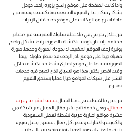
واذا كانت الصفحة على موقع راسخ يزوره زاحف جوجل
بشكل متكرر فان الصورة المرفقة بها تكتشف وتفهرس
عادة اسرع مما لو كانت على موقع جديد قليل الزيارات.
من خلال تجربتي في ملاحظة سلوك الفهرسة عبر مصادر
مختلفة، رايت ان توقيت اكتشاف الصورة يرتبط بشكل واضح
بوتيرة زحف الموقع المضيف لا بجودة الصورة وحدها. صورة
مهياة جيدا على موقع نادر الزحف قد تنتظر طويلا، بينما
الصورة نفسها على موقع اخباري نشط قد تكتشف خلال
وقت اقصر بكثير. هذا هو السياق الذي تصبح فيه خدمات
النشر على شبكات المواقع خيارا عمليا يستحق التقييم
بهدوء.
من بين ما لاحظت في هذا المجال
خدمة النشر من عرب
ديجيتال
، وهي خدمة تتيح نشر مقال العميل عبر شبكة من
عشرة مواقع اخبارية عربية نشطة تغطي السعودية
والكويت والامارات ومصر. كل مقال منشور يحمل صورة
بارزة، ما يعني ان صور العميل توزع وتفهرس الى جانب