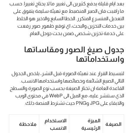
بعد ايام قليلة يدفع كثيرين الى تغيير ما لا يحتاج تغييرا. حسب
ما راقبت فان الصبر المنضبط مع تهيئة سليمة يتفوق على
التعديل المتسرع المتكرر. الخطا السابع والاخير هو الخلط
بين خدمات التخزين والبحث، اي توقع ظهور صور رفعت
على خدمة تخزين شخصي ضمن بحث جوجل العام.
جدول صيغ الصور ومقاساتها
واستخداماتها
لتبسيط القرار عند تهيئة الصورة قبل النشر، يلخص الجدول
التالي الصيغ الشائعة وخصائصها واستخدامها الانسب.
القاعدة العامة ان تختار الصيغة بحسب نوع الصورة والسطح
الذي ستنشر عليه، مع الميل الى WebP في محتوى الويب
والابقاء على JPG وPNG حيث تشترط المنصة ذلك.
الميزة
الاستخدام
الصيغة
ملاحظة
الرئيسية
الانسب